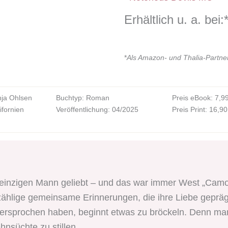
Erhältlich u. a. bei:
*
Als Amazon- und Thalia-Partner 
nja Ohlsen
Buchtyp: Roman
Preis eBook: 7,99
ifornien
Veröffentlichung: 04/2025
Preis Print: 16,90
n einzigen Mann geliebt – und das war immer West „Cam
ählige gemeinsame Erinnerungen, die ihre Liebe geprägt 
ersprochen haben, beginnt etwas zu bröckeln. Denn manc
nsüchte zu stillen.