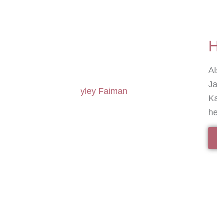
H
Al
Ja
Ka
he