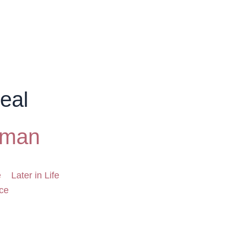
eal
iman
e
Later in Life
ce