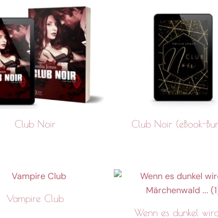
Club Noir
Club Noir (eBook-Bun
Vampire Club
Wenn es dunkel wir