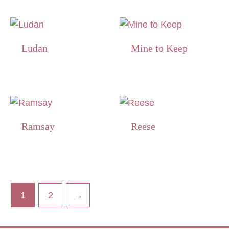
Ludan
Mine to Keep
Ramsay
Reese
1
2
→