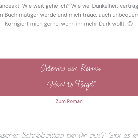
anceakt: Wie weit gehe ich? Wie viel Dunkelheit verträ
dem Buch mutiger werde und mich traue, auch unbequ
Korrigiert mich gerne, wenn ihr mehr Dark wollt. 😉
Interview zum Roman
„Hard to Forget“
Zum Roman
ischer Schreiballtag bei Dir aus? Gibt es e