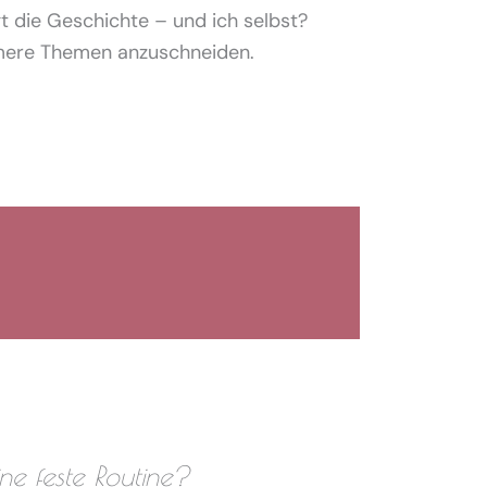
gt die Geschichte – und ich selbst?
emere Themen anzuschneiden.
Ich hoffe 
ine feste Routine?
Wie gehs