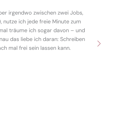
in de
 aber irgendwo zwischen zwei Jobs,
 nutze ich jede freie Minute zum
Hatte ich 
hmal träume ich sogar davon – und
arbeite in
au das liebe ich daran: Schreiben
Inh
ch mal frei sein lassen kann.
Trotzdem 
habe ich e
ich dan
Das kann 