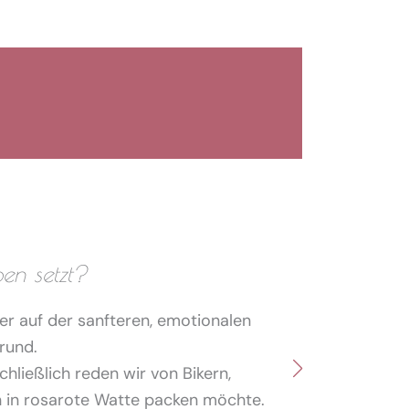
en setzt?
Was w
er auf der sanfteren, emotionalen
Ganz klar
grund.
Ein Trau
chließlich reden wir von Bikern,
rn in rosarote Watte packen möchte.
Die Herausf