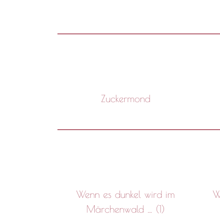
Zuckermond
Wenn es dunkel wird im
W
Märchenwald … (1)