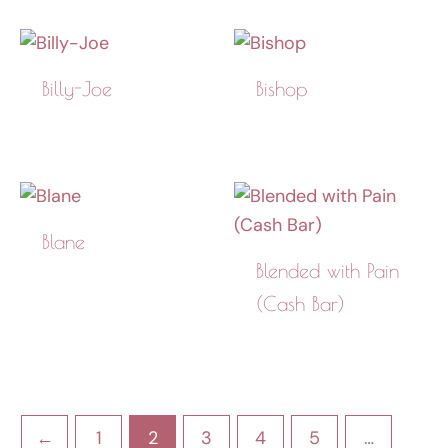
Billy-Joe
Bishop
Blane
Blended with Pain
(Cash Bar)
←
1
2
3
4
5
…