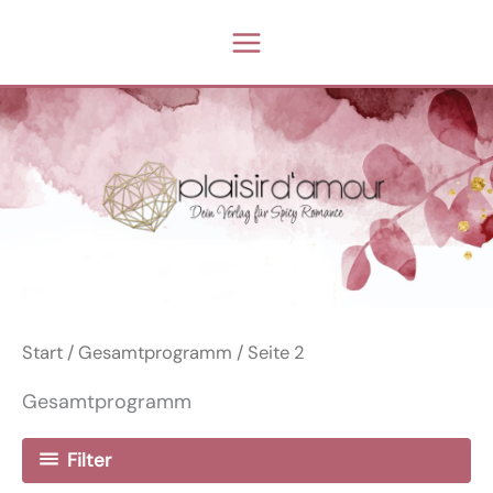
Zum
Inhalt
springen
Start
/
Gesamtprogramm
/ Seite 2
Gesamtprogramm
Filter