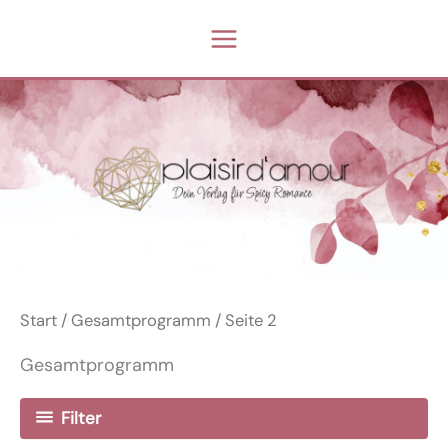
Zum
Inhalt
springen
Start
/
Gesamtprogramm
/ Seite 2
Gesamtprogramm
Filter