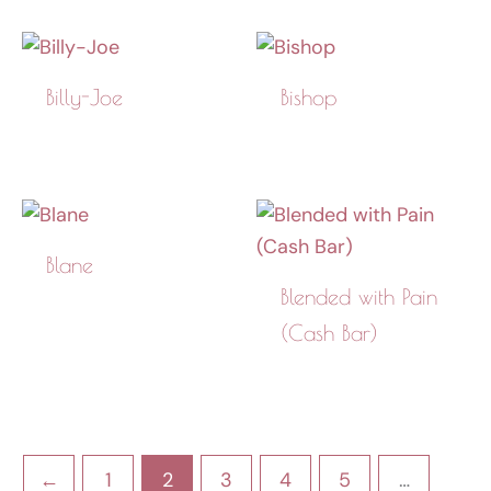
Billy-Joe
Bishop
Blane
Blended with Pain
(Cash Bar)
←
1
2
3
4
5
…