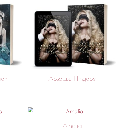
ion
Absolute Hingabe
Amalia