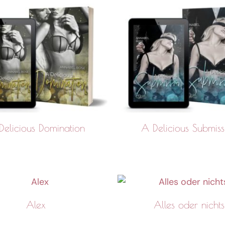
Delicious Domination
A Delicious Submiss
Alex
Alles oder nichts