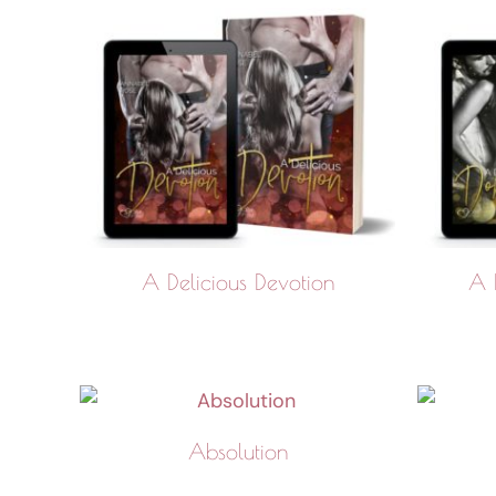
A Delicious Devotion
A 
Absolution