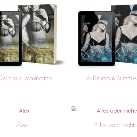
Delicious Domination
A Delicious Submiss
Alex
Alles oder nichts