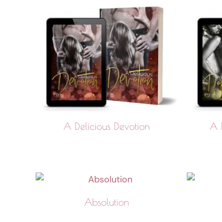
A Delicious Devotion
A 
Absolution