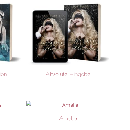
ion
Absolute Hingabe
Amalia