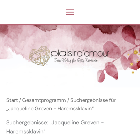
Zum
Inhalt
springen
Start
/
Gesamtprogramm
/ Suchergebnisse für
„Jacqueline Greven - Haremssklavin“
Suchergebnisse: „Jacqueline Greven -
Haremssklavin“